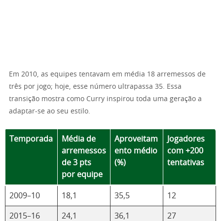
Em 2010, as equipes tentavam em média 18 arremessos de
três por jogo; hoje, esse número ultrapassa 35. Essa
transição mostra como Curry inspirou toda uma geração a
adaptar-se ao seu estilo.
Temporada
Média de
Aproveitam
Jogadores
arremessos
ento médio
com +200
de 3 pts
(%)
tentativas
por equipe
2009–10
18,1
35,5
12
2015–16
24,1
36,1
27