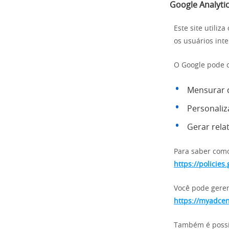
Google Analytic
Este site utiliz
os usuários int
O Google pode c
Mensurar
Personaliz
Gerar rela
Para saber como
https://policie
Você pode geren
https://myadce
Também é possív