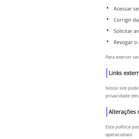
Acessar s
Corrigir d
Solicitar 
Revogar o
Para exercer se
Links exter
Nosso site pode
privacidade dess
Alterações 
Esta política p
operacionais.