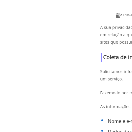
2 anos a
A sua privacida
em relação a qu
sites que poss
Coleta de 
Solicitamos inf
um serviço.
Fazemo-lo por m
As informações 
Nome e e-m
Dados de n