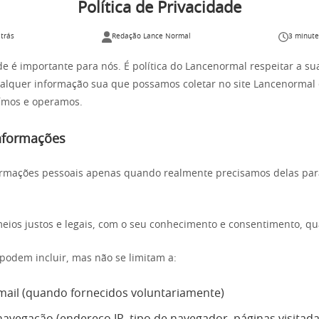
Política de Privacidade
trás
Redação Lance Normal
3 minute
de é importante para nós. É política do Lancenormal respeitar a su
alquer informação sua que possamos coletar no site Lancenormal
uímos e operamos.
informações
ormações pessoais apenas quando realmente precisamos delas par
eios justos e legais, com o seu conhecimento e consentimento, qu
podem incluir, mas não se limitam a:
ail (quando fornecidos voluntariamente)
avegação (endereço IP, tipo de navegador, páginas visitada