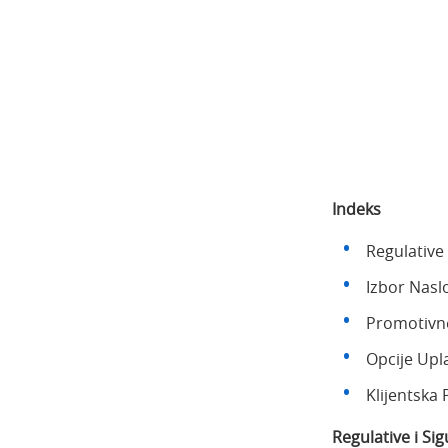
Indeks
Regulative 
Izbor Naslo
Promotivn
Opcije Upla
Klijentska
Regulative i Si