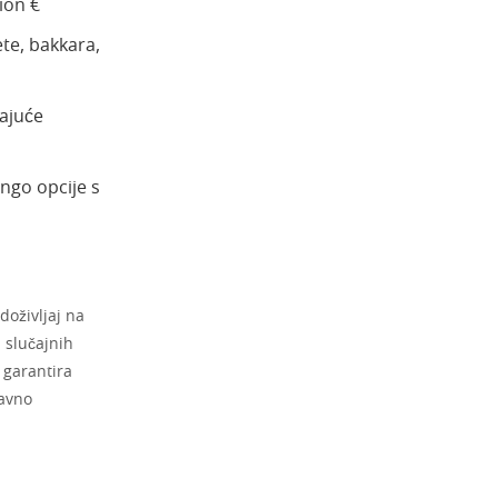
ion €
ete, bakkara,
rajuće
ingo opcije s
doživljaj na
 slučajnih
 garantira
javno