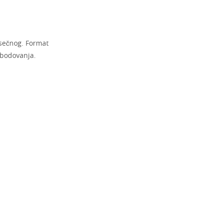
sečnog. Format
 bodovanja.