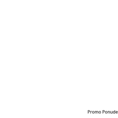
Promo Ponude 