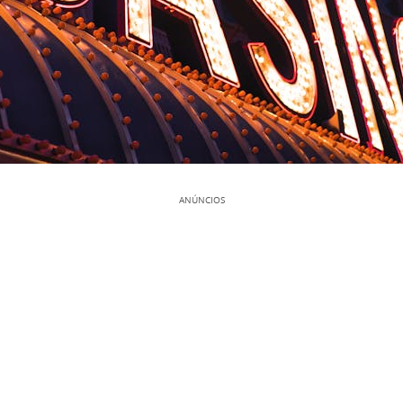
ANÚNCIOS