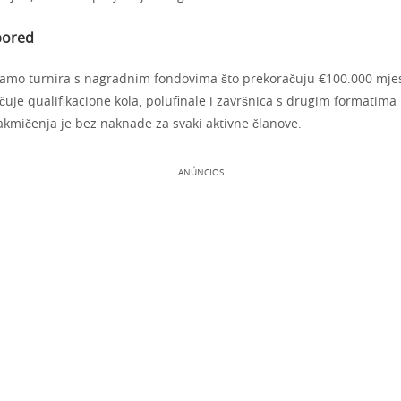
pored
amo turnira s nagradnim fondovima što prekoračuju €100.000 mje
čuje qualifikacione kola, polufinale i završnica s drugim formatima
akmičenja je bez naknade za svaki aktivne članove.
ANÚNCIOS