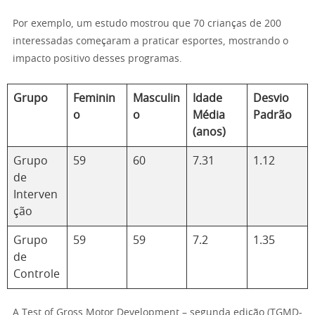
Por exemplo, um estudo mostrou que 70 crianças de 200
interessadas começaram a praticar esportes, mostrando o
impacto positivo desses programas.
Grupo
Feminin
Masculin
Idade
Desvio
o
o
Média
Padrão
(anos)
Grupo
59
60
7.31
1.12
de
Interven
ção
Grupo
59
59
7.2
1.35
de
Controle
A Test of Gross Motor Development – segunda edição (TGMD-