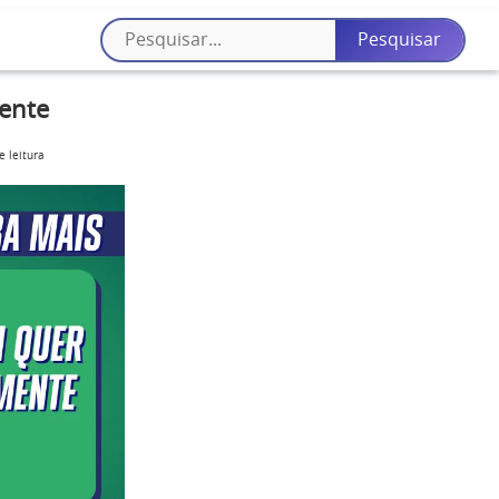
ente
e leitura