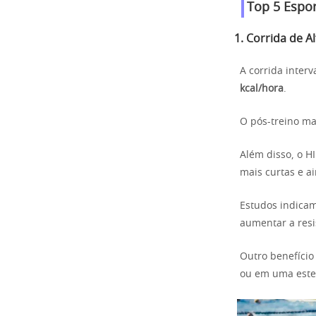
Top 5 Espo
1. Corrida de A
A corrida inter
kcal/hora
.
O pós-treino ma
Além disso, o H
mais curtas e ai
Estudos indicam
aumentar a resi
Outro benefício 
ou em uma este