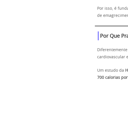
Por isso, é fun
de emagreciment
Por Que Pra
Diferentemente 
cardiovascular 
Um estudo da
H
700 calorias po