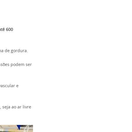
até 600
ma de gordura.
essões podem ser
vascular e
 seja ao ar livre