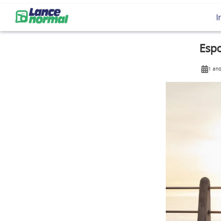
I
Esp
1 ano