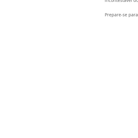
incontestável d
Prepare-se par