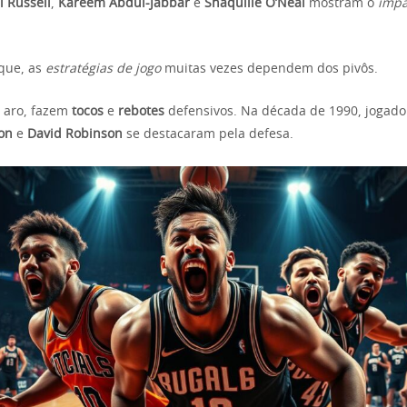
ll Russell
,
Kareem Abdul-Jabbar
e
Shaquille O’Neal
mostram o
impa
que, as
estratégias de jogo
muitas vezes dependem dos pivôs.
 aro, fazem
tocos
e
rebotes
defensivos. Na década de 1990, jogad
on
e
David Robinson
se destacaram pela defesa.