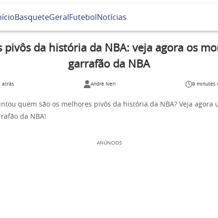
nício
Basquete
Geral
Futebol
Notícias
 pivôs da história da NBA: veja agora os mo
garrafão da NBA
 atrás
Andre Neri
9 minutes 
untou quem são os melhores pivôs da história da NBA? Veja agora 
rrafão da NBA!
ANÚNCIOS