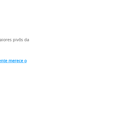
iores pivôs da
ente merece o