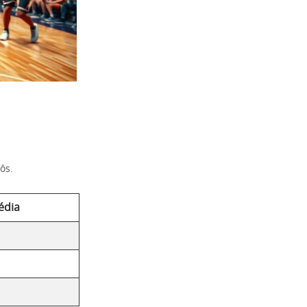
ôs.
édia