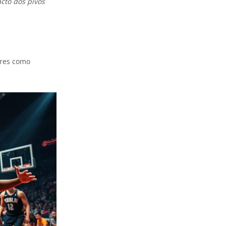
cto dos pivôs
ores como