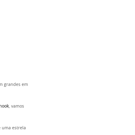
ram grandes em
hook
, vamos
é uma estrela