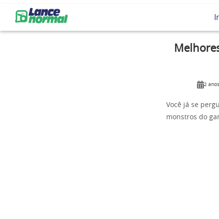
I
Melhores
2 anos
Você já se perg
monstros do ga