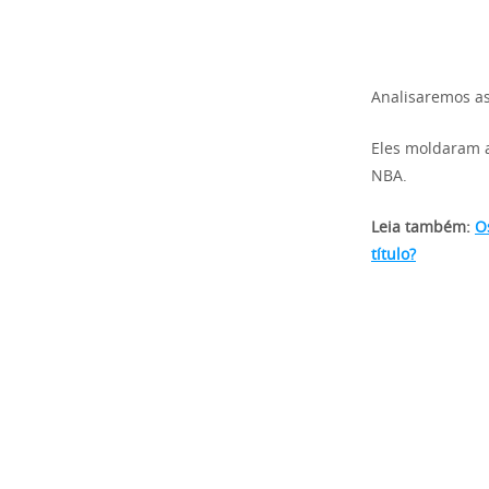
Analisaremos as
Eles moldaram 
NBA.
Leia também:
O
título?