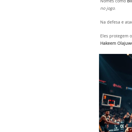
Nomes como
Bi
no jogo
.
Na defesa e ata
Eles protegem o
Hakeem Olajuw