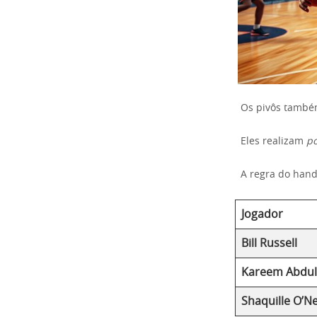
Os pivôs també
Eles realizam
po
A regra do hand
Jogador
Bill Russell
Kareem Abdul
Shaquille O’Ne