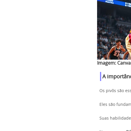
Imagem:
Canva
A importân
Os pivôs são es
Eles são funda
Suas habilidad