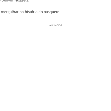
o Denver Nuggets.
a mergulhar na
história do basquete
.
ANÚNCIOS