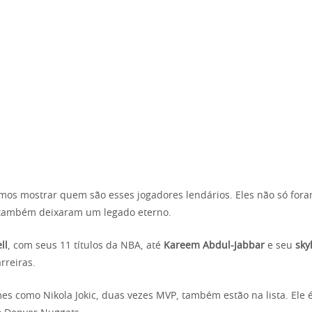
amos mostrar quem são esses jogadores lendários. Eles não só fo
 também deixaram um legado eterno.
ll
, com seus 11 títulos da NBA, até
Kareem Abdul-Jabbar
e seu
sky
rreiras.
es como Nikola Jokic, duas vezes MVP, também estão na lista. Ele 