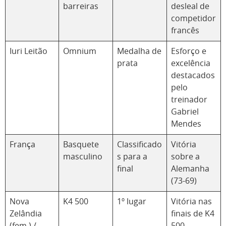
barreiras
desleal de
competidor
francês
Iuri Leitão
Omnium
Medalha de
Esforço e
prata
excelência
destacados
pelo
treinador
Gabriel
Mendes
França
Basquete
Classificado
Vitória
masculino
s para a
sobre a
final
Alemanha
(73-69)
Nova
K4 500
1º lugar
Vitória nas
Zelândia
finais de K4