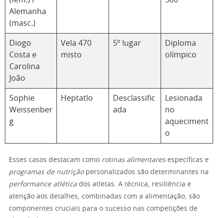
(fem.) /
500
Alemanha
(masc.)
Diogo
Vela 470
5º lugar
Diploma
Costa e
misto
olímpico
Carolina
João
Sophie
Heptatlo
Desclassific
Lesionada
Weissenber
ada
no
g
aqueciment
o
Esses casos destacam como
rotinas alimentares
específicas e
programas de nutrição
personalizados são determinantes na
performance atlética
dos atletas. A técnica, resiliência e
atenção aos detalhes, combinadas com a alimentação, são
componentes cruciais para o sucesso nas competições de