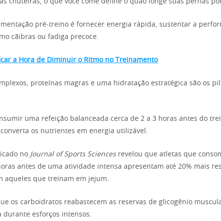
 as chuteiras, o que você come define o quão longe suas pernas po
limentação pré-treino é fornecer energia rápida, sustentar a perfo
mo cãibras ou fadiga precoce.
icar a Hora de Diminuir o Ritmo no Treinamento
mplexos, proteínas magras e uma hidratação estratégica são os pi
nsumir uma refeição balanceada cerca de 2 a 3 horas antes do tre
 converta os nutrientes em energia utilizável.
icado no
Journal of Sports Sciences
revelou que atletas que cons
horas antes de uma atividade intensa apresentam até 20% mais re
 aqueles que treinam em jejum.
que os carboidratos reabastecem as reservas de glicogênio muscular
a durante esforços intensos.