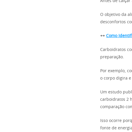
Antes de calçar
O objetivo da a
desconfortos co
++
Como Identif
Carboidratos co
preparação.
Por exemplo, co
o corpo digira e
Um estudo publ
carboidratos 2 
comparação com
Isso ocorre por
fonte de energi