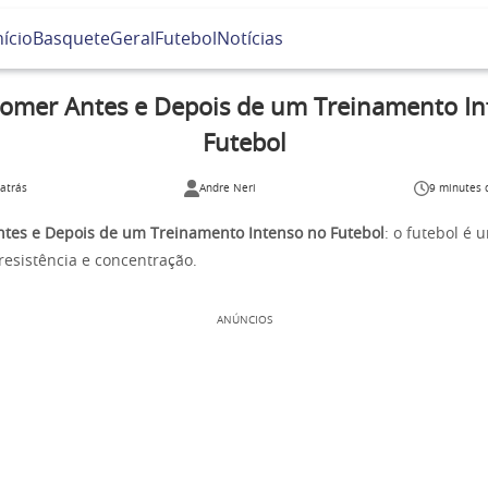
nício
Basquete
Geral
Futebol
Notícias
omer Antes e Depois de um Treinamento In
Futebol
 atrás
Andre Neri
9 minutes d
tes e Depois de um Treinamento Intenso no Futebol
: o futebol é
resistência e concentração.
ANÚNCIOS