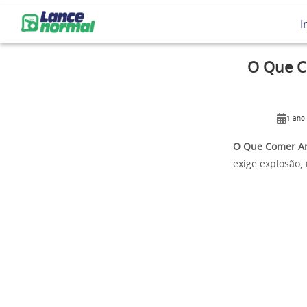
I
O Que C
1 ano
O Que Comer An
exige explosão, 