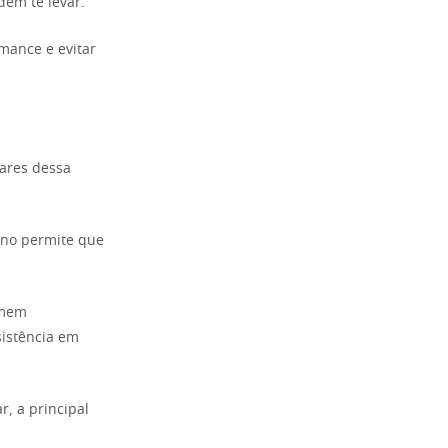
dem te levar.
rmance e evitar
lares dessa
ino permite que
omem
sistência em
, a principal