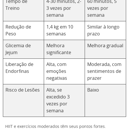
Tempo de
4-30 minutos, 2-
60 minutos, 5
Treino
3 vezes por
vezes por
semana
semana
Redução de
1,4 kg em 10
Similar à longo
Peso
semanas
prazo
Glicemia de
Melhora
Melhora gradual
Jejum
significante
Liberação de
Alta, com
Moderada, com
Endorfinas
emoções
sentimentos de
negativas
prazer
Risco de Lesões
Alta, se
Baixo
excedido 3
vezes por
semana
HIIT e exercícios moderados têm seus pontos fortes.