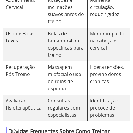
Aquecimento
Rotações e
Aumenta
Cervical
inclinações
circulação,
suaves antes do
reduz rigidez
treino
Uso de Bolas
Bolas de
Menor impacto
Leves
tamanho 4 ou
na cabeça e
específicas para
cervical
treino
Recuperação
Massagem
Libera tensões,
Pós-Treino
miofacial e uso
previne dores
de rolos de
crônicas
espuma
Avaliação
Consultas
Identificação
Fisioterapêutica
regulares com
precoce de
especialistas
problemas
Dúvidas Frequentes Sobre Como Treinar