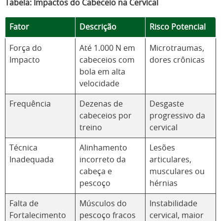
Tabela: Impactos do Cabeceio na Cervical
Fator
Descrição
Risco Potencial
Força do
Até 1.000 N em
Microtraumas,
Impacto
cabeceios com
dores crônicas
bola em alta
velocidade
Frequência
Dezenas de
Desgaste
cabeceios por
progressivo da
treino
cervical
Técnica
Alinhamento
Lesões
Inadequada
incorreto da
articulares,
cabeça e
musculares ou
pescoço
hérnias
Falta de
Músculos do
Instabilidade
Fortalecimento
pescoço fracos
cervical, maior