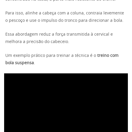
Para isso, alinhe a cabeça com a coluna, contraia levemente
o pescoço e use o impulso do tronco para direcionar a bola.
Essa abordagem reduz a força transmitida à cervical e
melhora a precisão do cabeceio.
Um exemplo prático para treinar a técnica é o
treino com
bola suspensa
.