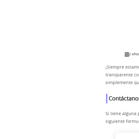
2 años
¡Siempre estamo
transparente co
simplemente qui
Contáctano
Si tiene alguna
siguiente formul