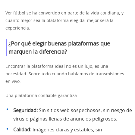
Ver fútbol se ha convertido en parte de la vida cotidiana, y
cuanto mejor sea la plataforma elegida, mejor será la
experiencia.
¿Por qué elegir buenas plataformas que
marquen la diferencia?
Encontrar la plataforma ideal no es un lujo, es una
necesidad. Sobre todo cuando hablamos de transmisiones
en vivo.
Una plataforma confiable garantiza:
Seguridad:
Sin sitios web sospechosos, sin riesgo de
virus o páginas llenas de anuncios peligrosos.
Calidad:
Imágenes claras y estables, sin