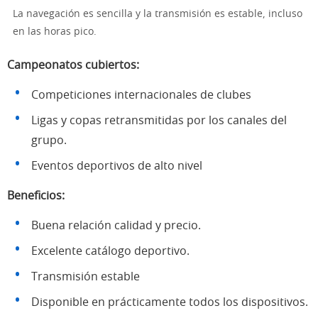
La navegación es sencilla y la transmisión es estable, incluso
en las horas pico.
Campeonatos cubiertos:
Competiciones internacionales de clubes
Ligas y copas retransmitidas por los canales del
grupo.
Eventos deportivos de alto nivel
Beneficios:
Buena relación calidad y precio.
Excelente catálogo deportivo.
Transmisión estable
Disponible en prácticamente todos los dispositivos.