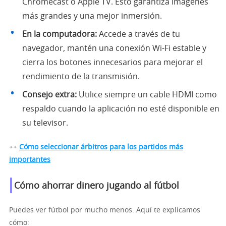
Chromecast o Apple TV. Esto garantiza imágenes
más grandes y una mejor inmersión.
En la computadora:
Accede a través de tu
navegador, mantén una conexión Wi-Fi estable y
cierra los botones innecesarios para mejorar el
rendimiento de la transmisión.
Consejo extra:
Utilice siempre un cable HDMI como
respaldo cuando la aplicación no esté disponible en
su televisor.
++
Cómo seleccionar árbitros para los partidos más
importantes
Cómo ahorrar dinero jugando al fútbol
Puedes ver fútbol por mucho menos. Aquí te explicamos
cómo: