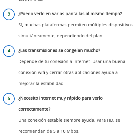
¿Puedo verlo en varias pantallas al mismo tiempo?
Sí, muchas plataformas permiten múltiples dispositivos
simultáneamente, dependiendo del plan.
¿Las transmisiones se congelan mucho?
Depende de tu conexión a internet. Usar una buena
conexión wifi y cerrar otras aplicaciones ayuda a
mejorar la estabilidad.
¿Necesito internet muy rápido para verlo
correctamente?
Una conexión estable siempre ayuda. Para HD, se
recomiendan de 5 a 10 Mbps.