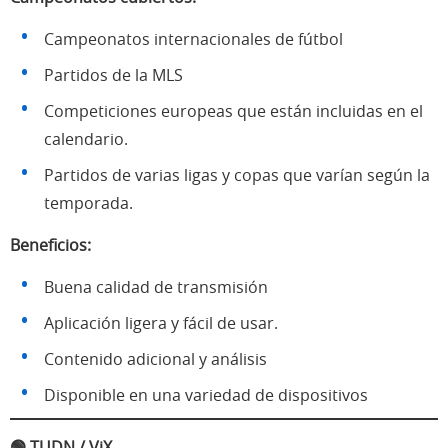
Campeonatos internacionales de fútbol
Partidos de la MLS
Competiciones europeas que están incluidas en el
calendario.
Partidos de varias ligas y copas que varían según la
temporada.
Beneficios:
Buena calidad de transmisión
Aplicación ligera y fácil de usar.
Contenido adicional y análisis
Disponible en una variedad de dispositivos