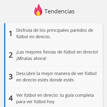
Tendencias
Disfruta de los principales partidos de
1
fútbol en directo.
¡Las mejores fiestas de fútbol en directo!
2
¡Míralas ahora!
Descubre la mejor manera de ver fútbol
3
en directo estés donde estés
Ver fútbol en directo: tu guía completa
4
para ver fútbol hoy