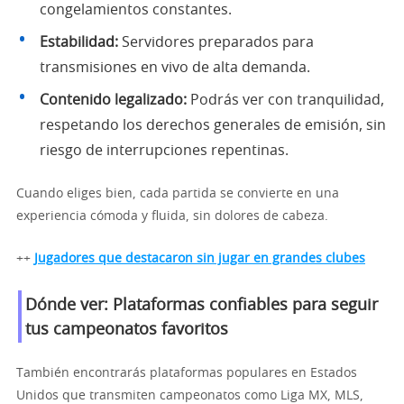
congelamientos constantes.
Estabilidad:
Servidores preparados para
transmisiones en vivo de alta demanda.
Contenido legalizado:
Podrás ver con tranquilidad,
respetando los derechos generales de emisión, sin
riesgo de interrupciones repentinas.
Cuando eliges bien, cada partida se convierte en una
experiencia cómoda y fluida, sin dolores de cabeza.
++
Jugadores que destacaron sin jugar en grandes clubes
Dónde ver: Plataformas confiables para seguir
tus campeonatos favoritos
También encontrarás plataformas populares en Estados
Unidos que transmiten campeonatos como Liga MX, MLS,