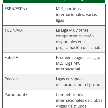
ESPN/ESPN+
MLS, partidos
internacionales, varias
ligas
TUDN/ViX
La Liga MX y otras
competiciones están
disponibles en la
programación del canal.
FuboTV
Premier League, La Liga,
MLS, Liga MX,
internacional
Peacock
Ligas europeas
destacadas por el grupo
Paramount+
Competiciones
internacionales de clubes
y ligas de grupos