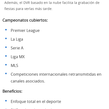
Además, el DVR basado en la nube facilita la grabación de
fiestas para verlas más tarde.
Campeonatos cubiertos:
Premier League
La Liga
Serie A
Liga MX
MLS
Competiciones internacionales retransmitidas en
canales asociados.
Beneficios:
Enfoque total en el deporte