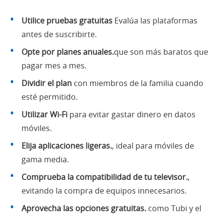
Utilice pruebas gratuitas
Evalúa las plataformas
antes de suscribirte.
Opte por planes anuales.
que son más baratos que
pagar mes a mes.
Dividir el plan
con miembros de la familia cuando
esté permitido.
Utilizar Wi-Fi
para evitar gastar dinero en datos
móviles.
Elija aplicaciones ligeras.
, ideal para móviles de
gama media.
Comprueba la compatibilidad de tu televisor.
,
evitando la compra de equipos innecesarios.
Aprovecha las opciones gratuitas.
como Tubi y el