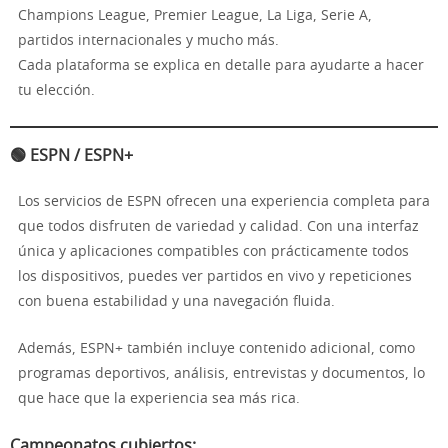
Champions League, Premier League, La Liga, Serie A,
partidos internacionales y mucho más.
Cada plataforma se explica en detalle para ayudarte a hacer
tu elección.
🟢
ESPN / ESPN+
Los servicios de ESPN ofrecen una experiencia completa para
que todos disfruten de variedad y calidad. Con una interfaz
única y aplicaciones compatibles con prácticamente todos
los dispositivos, puedes ver partidos en vivo y repeticiones
con buena estabilidad y una navegación fluida.
Además, ESPN+ también incluye contenido adicional, como
programas deportivos, análisis, entrevistas y documentos, lo
que hace que la experiencia sea más rica.
Campeonatos cubiertos: