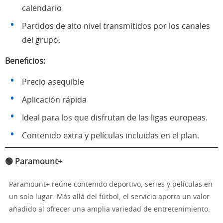
calendario
Partidos de alto nivel transmitidos por los canales
del grupo.
Beneficios:
Precio asequible
Aplicación rápida
Ideal para los que disfrutan de las ligas europeas.
Contenido extra y películas incluidas en el plan.
🟢
Paramount+
Paramount+ reúne contenido deportivo, series y películas en
un solo lugar. Más allá del fútbol, el servicio aporta un valor
añadido al ofrecer una amplia variedad de entretenimiento.