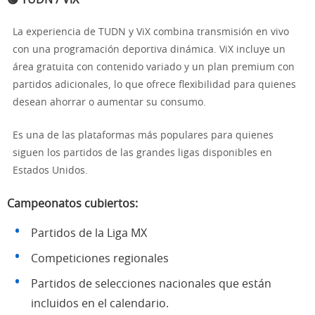
🟢
TUDN / ViX
La experiencia de TUDN y ViX combina transmisión en vivo
con una programación deportiva dinámica. ViX incluye un
área gratuita con contenido variado y un plan premium con
partidos adicionales, lo que ofrece flexibilidad para quienes
desean ahorrar o aumentar su consumo.
Es una de las plataformas más populares para quienes
siguen los partidos de las grandes ligas disponibles en
Estados Unidos.
Campeonatos cubiertos:
Partidos de la Liga MX
Competiciones regionales
Partidos de selecciones nacionales que están
incluidos en el calendario.