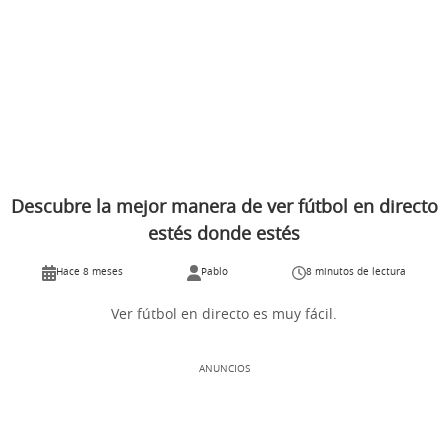
Descubre la mejor manera de ver fútbol en directo
estés donde estés
Hace 8 meses
Pablo
8 minutos de lectura
Ver fútbol en directo es muy fácil.
ANUNCIOS