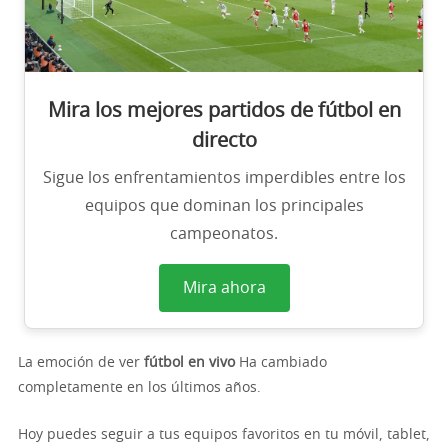
Mira los mejores partidos de fútbol en
directo
Sigue los enfrentamientos imperdibles entre los
equipos que dominan los principales
campeonatos.
Mira ahora
La emoción de ver
fútbol en vivo
Ha cambiado
completamente en los últimos años.
Hoy puedes seguir a tus equipos favoritos en tu móvil, tablet,