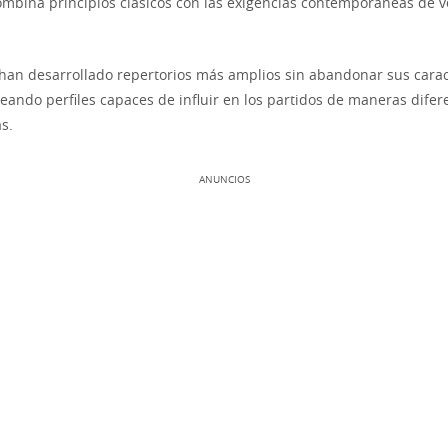
bina principios clásicos con las exigencias contemporáneas de v
han desarrollado repertorios más amplios sin abandonar sus carac
reando perfiles capaces de influir en los partidos de maneras difer
s.
ANUNCIOS