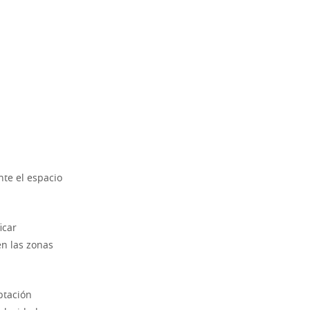
nte el espacio
icar
en las zonas
ptación