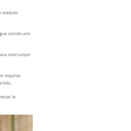
s ataques
.
igue siendo uno
para interrumpir
on mejoras
artido.
aluar la