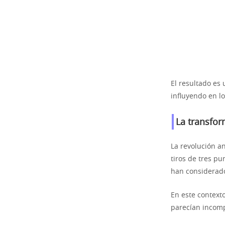
El resultado es
influyendo en lo
La transfo
La revolución a
tiros de tres p
han considerado
En este context
parecían incomp