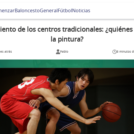
menzar
Baloncesto
General
Fútbol
Noticias
iento de los centros tradicionales: ¿quiénes
la pintura?
es atrás
Pablo
8 minutos d