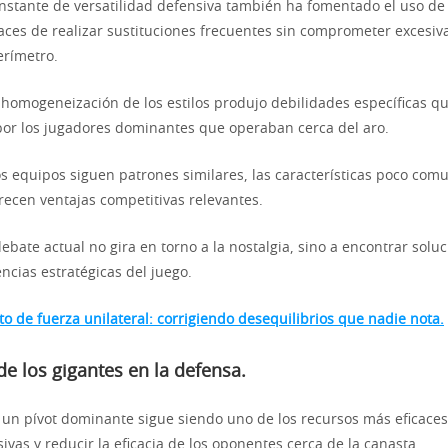
stante de versatilidad defensiva también ha fomentado el uso de
aces de realizar sustituciones frecuentes sin comprometer excesiv
erímetro.
 homogeneización de los estilos produjo debilidades específicas 
por los jugadores dominantes que operaban cerca del aro.
s equipos siguen patrones similares, las características poco com
frecen ventajas competitivas relevantes.
 debate actual no gira en torno a la nostalgia, sino a encontrar solu
ncias estratégicas del juego.
o de fuerza unilateral: corrigiendo desequilibrios que nadie nota.
de los gigantes en la defensa.
 un pívot dominante sigue siendo uno de los recursos más eficaces 
ivas y reducir la eficacia de los oponentes cerca de la canasta.