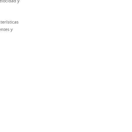
elocidad y
terísticas
entes y