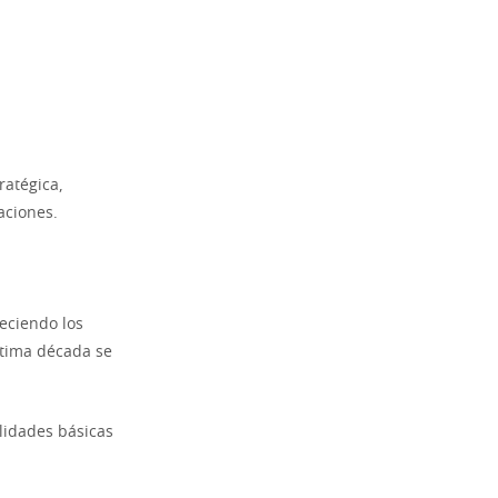
ratégica,
aciones.
reciendo los
ltima década se
lidades básicas