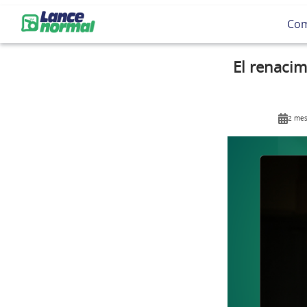
Co
El renacim
2 mes