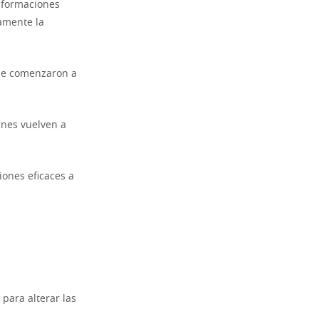
 formaciones
amente la
que comenzaron a
unes vuelven a
ciones eficaces a
para alterar las